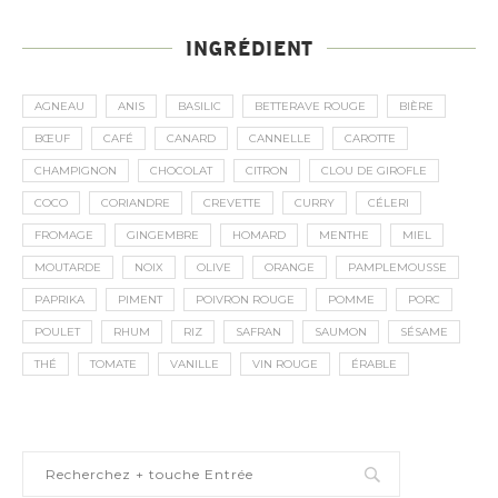
INGRÉDIENT
AGNEAU
ANIS
BASILIC
BETTERAVE ROUGE
BIÈRE
BŒUF
CAFÉ
CANARD
CANNELLE
CAROTTE
CHAMPIGNON
CHOCOLAT
CITRON
CLOU DE GIROFLE
COCO
CORIANDRE
CREVETTE
CURRY
CÉLERI
FROMAGE
GINGEMBRE
HOMARD
MENTHE
MIEL
MOUTARDE
NOIX
OLIVE
ORANGE
PAMPLEMOUSSE
PAPRIKA
PIMENT
POIVRON ROUGE
POMME
PORC
POULET
RHUM
RIZ
SAFRAN
SAUMON
SÉSAME
THÉ
TOMATE
VANILLE
VIN ROUGE
ÉRABLE