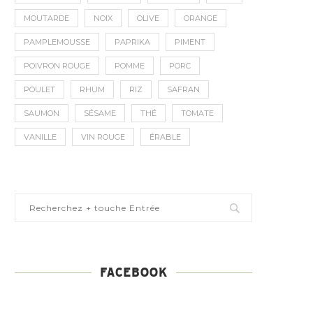
MOUTARDE
NOIX
OLIVE
ORANGE
PAMPLEMOUSSE
PAPRIKA
PIMENT
POIVRON ROUGE
POMME
PORC
POULET
RHUM
RIZ
SAFRAN
SAUMON
SÉSAME
THÉ
TOMATE
VANILLE
VIN ROUGE
ÉRABLE
FACEBOOK