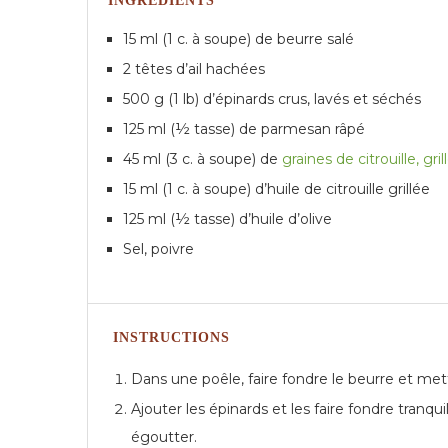
INGRÉDIENTS
15 ml (1 c. à soupe) de beurre salé
2 têtes d’ail hachées
500 g (1 lb) d’épinards crus, lavés et séchés
125 ml (½ tasse) de parmesan râpé
45 ml (3 c. à soupe) de
graines de citrouille, gril
15 ml (1 c. à soupe) d’huile de citrouille grillée
125 ml (½ tasse) d’huile d’olive
Sel, poivre
INSTRUCTIONS
Dans une poêle, faire fondre le beurre et mettr
Ajouter les épinards et les faire fondre tranq
égoutter.