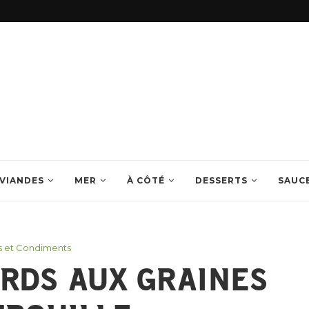
VIANDES
MER
À CÔTÉ
DESSERTS
SAUC
 et Condiments
ARDS AUX GRAINES