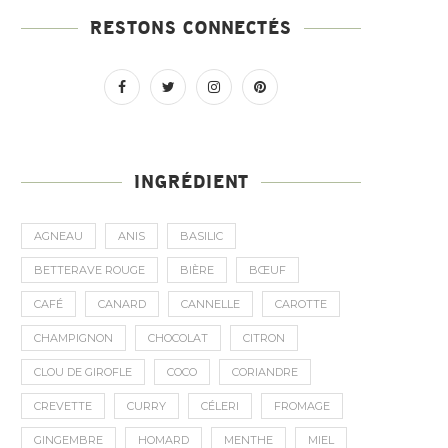
RESTONS CONNECTÉS
INGRÉDIENT
AGNEAU
ANIS
BASILIC
BETTERAVE ROUGE
BIÈRE
BŒUF
CAFÉ
CANARD
CANNELLE
CAROTTE
CHAMPIGNON
CHOCOLAT
CITRON
CLOU DE GIROFLE
COCO
CORIANDRE
CREVETTE
CURRY
CÉLERI
FROMAGE
GINGEMBRE
HOMARD
MENTHE
MIEL