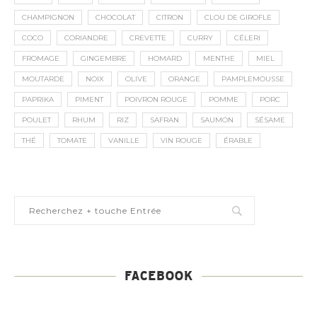
CHAMPIGNON
CHOCOLAT
CITRON
CLOU DE GIROFLE
COCO
CORIANDRE
CREVETTE
CURRY
CÉLERI
FROMAGE
GINGEMBRE
HOMARD
MENTHE
MIEL
MOUTARDE
NOIX
OLIVE
ORANGE
PAMPLEMOUSSE
PAPRIKA
PIMENT
POIVRON ROUGE
POMME
PORC
POULET
RHUM
RIZ
SAFRAN
SAUMON
SÉSAME
THÉ
TOMATE
VANILLE
VIN ROUGE
ÉRABLE
FACEBOOK