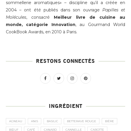
sommellerie aromatiques» – discipline qu’il a créée en
2004 – ont été publiés dans son ouvrage
Papilles et
Molécules
, consacré
Meilleur livre de cuisine au
monde, catégorie Innovation
, au Gourmand World
CookBook Awards, en 2010 à Paris.
RESTONS CONNECTÉS
INGRÉDIENT
AGNEAU
ANIS
BASILIC
BETTERAVE ROUGE
BIÈRE
BŒUF
CAFÉ
CANARD
CANNELLE
CAROTTE