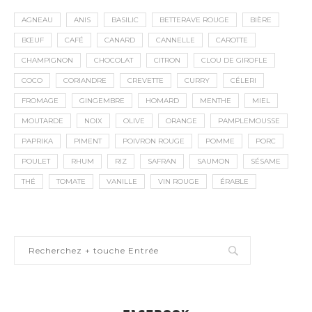
AGNEAU
ANIS
BASILIC
BETTERAVE ROUGE
BIÈRE
BŒUF
CAFÉ
CANARD
CANNELLE
CAROTTE
CHAMPIGNON
CHOCOLAT
CITRON
CLOU DE GIROFLE
COCO
CORIANDRE
CREVETTE
CURRY
CÉLERI
FROMAGE
GINGEMBRE
HOMARD
MENTHE
MIEL
MOUTARDE
NOIX
OLIVE
ORANGE
PAMPLEMOUSSE
PAPRIKA
PIMENT
POIVRON ROUGE
POMME
PORC
POULET
RHUM
RIZ
SAFRAN
SAUMON
SÉSAME
THÉ
TOMATE
VANILLE
VIN ROUGE
ÉRABLE