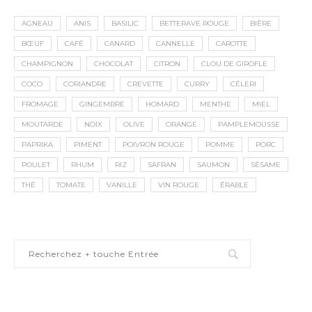
AGNEAU
ANIS
BASILIC
BETTERAVE ROUGE
BIÈRE
BŒUF
CAFÉ
CANARD
CANNELLE
CAROTTE
CHAMPIGNON
CHOCOLAT
CITRON
CLOU DE GIROFLE
COCO
CORIANDRE
CREVETTE
CURRY
CÉLERI
FROMAGE
GINGEMBRE
HOMARD
MENTHE
MIEL
MOUTARDE
NOIX
OLIVE
ORANGE
PAMPLEMOUSSE
PAPRIKA
PIMENT
POIVRON ROUGE
POMME
PORC
POULET
RHUM
RIZ
SAFRAN
SAUMON
SÉSAME
THÉ
TOMATE
VANILLE
VIN ROUGE
ÉRABLE