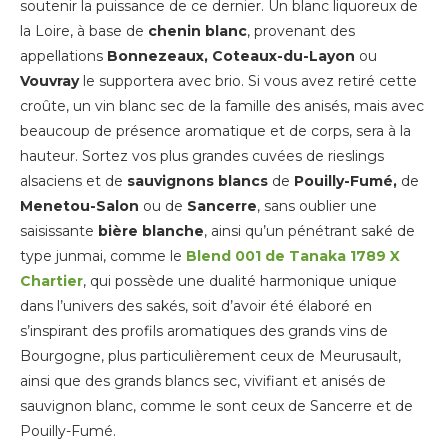
soutenir la puissance de ce dernier. Un blanc liquoreux de
la Loire, à base de
chenin blanc
, provenant des
appellations
Bonnezeaux, Coteaux-du-Layon
ou
Vouvray
le supportera avec brio. Si vous avez retiré cette
croûte, un vin blanc sec de la famille des anisés, mais avec
beaucoup de présence aromatique et de corps, sera à la
hauteur. Sortez vos plus grandes cuvées de rieslings
alsaciens et de
sauvignons blancs
de
Pouilly-Fumé,
de
Menetou-Salon
ou de
Sancerre
, sans oublier une
saisissante
bière blanche
, ainsi qu’un pénétrant saké de
type junmai, comme le
Blend 001 de Tanaka 1789 X
Chartier
, qui possède une dualité harmonique unique
dans l’univers des sakés, soit d’avoir été élaboré en
s’inspirant des profils aromatiques des grands vins de
Bourgogne, plus particulièrement ceux de Meurusault,
ainsi que des grands blancs sec, vivifiant et anisés de
sauvignon blanc, comme le sont ceux de Sancerre et de
Pouilly-Fumé.