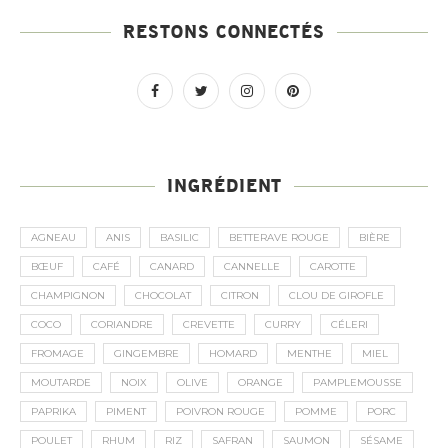
RESTONS CONNECTÉS
INGRÉDIENT
AGNEAU
ANIS
BASILIC
BETTERAVE ROUGE
BIÈRE
BŒUF
CAFÉ
CANARD
CANNELLE
CAROTTE
CHAMPIGNON
CHOCOLAT
CITRON
CLOU DE GIROFLE
COCO
CORIANDRE
CREVETTE
CURRY
CÉLERI
FROMAGE
GINGEMBRE
HOMARD
MENTHE
MIEL
MOUTARDE
NOIX
OLIVE
ORANGE
PAMPLEMOUSSE
PAPRIKA
PIMENT
POIVRON ROUGE
POMME
PORC
POULET
RHUM
RIZ
SAFRAN
SAUMON
SÉSAME