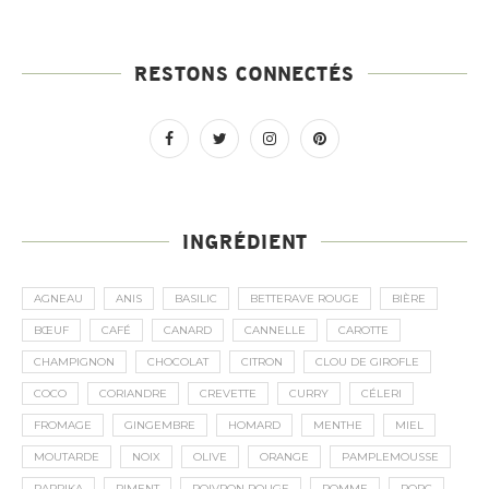
RESTONS CONNECTÉS
INGRÉDIENT
AGNEAU
ANIS
BASILIC
BETTERAVE ROUGE
BIÈRE
BŒUF
CAFÉ
CANARD
CANNELLE
CAROTTE
CHAMPIGNON
CHOCOLAT
CITRON
CLOU DE GIROFLE
COCO
CORIANDRE
CREVETTE
CURRY
CÉLERI
FROMAGE
GINGEMBRE
HOMARD
MENTHE
MIEL
MOUTARDE
NOIX
OLIVE
ORANGE
PAMPLEMOUSSE
PAPRIKA
PIMENT
POIVRON ROUGE
POMME
PORC