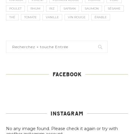
POULET
RHUM
RIZ
SAFRAN
SAUMON
SÉSAME
THÉ
TOMATE
VANILLE
VIN ROUGE
ÉRABLE
FACEBOOK
INSTAGRAM
No any image found. Please check it again or try with
another instagram account.