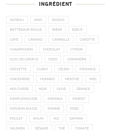
INGRÉDIENT
AGNEAU
ANIS
BASILIC
BETTERAVE ROUGE
BIÈRE
BŒUF
CAFÉ
CANARD
CANNELLE
CAROTTE
CHAMPIGNON
CHOCOLAT
CITRON
CLOU DE GIROFLE
COCO
CORIANDRE
CREVETTE
CURRY
CÉLERI
FROMAGE
GINGEMBRE
HOMARD
MENTHE
MIEL
MOUTARDE
NOIX
OLIVE
ORANGE
PAMPLEMOUSSE
PAPRIKA
PIMENT
POIVRON ROUGE
POMME
PORC
POULET
RHUM
RIZ
SAFRAN
SAUMON
SÉSAME
THÉ
TOMATE