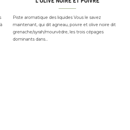
L’OLIVE NOIRE ET POIVRE
s
Piste aromatique des liquides Vous le savez
 à
maintenant, qui dit agneau, poivre et olive noire dit
grenache/syrah/mourvèdre, les trois cépages
dominants dans…