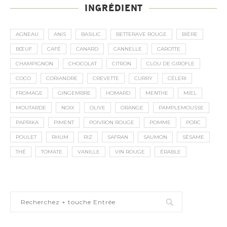
INGRÉDIENT
AGNEAU
ANIS
BASILIC
BETTERAVE ROUGE
BIÈRE
BŒUF
CAFÉ
CANARD
CANNELLE
CAROTTE
CHAMPIGNON
CHOCOLAT
CITRON
CLOU DE GIROFLE
COCO
CORIANDRE
CREVETTE
CURRY
CÉLERI
FROMAGE
GINGEMBRE
HOMARD
MENTHE
MIEL
MOUTARDE
NOIX
OLIVE
ORANGE
PAMPLEMOUSSE
PAPRIKA
PIMENT
POIVRON ROUGE
POMME
PORC
POULET
RHUM
RIZ
SAFRAN
SAUMON
SÉSAME
THÉ
TOMATE
VANILLE
VIN ROUGE
ÉRABLE