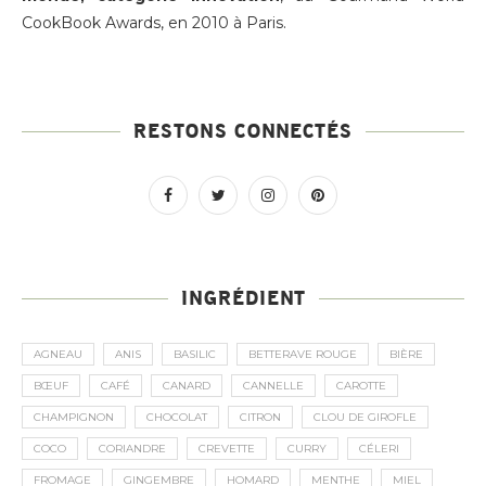
CookBook Awards, en 2010 à Paris.
RESTONS CONNECTÉS
INGRÉDIENT
AGNEAU
ANIS
BASILIC
BETTERAVE ROUGE
BIÈRE
BŒUF
CAFÉ
CANARD
CANNELLE
CAROTTE
CHAMPIGNON
CHOCOLAT
CITRON
CLOU DE GIROFLE
COCO
CORIANDRE
CREVETTE
CURRY
CÉLERI
FROMAGE
GINGEMBRE
HOMARD
MENTHE
MIEL