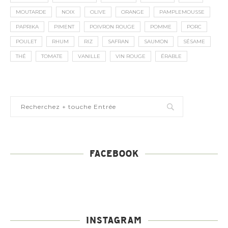
MOUTARDE
NOIX
OLIVE
ORANGE
PAMPLEMOUSSE
PAPRIKA
PIMENT
POIVRON ROUGE
POMME
PORC
POULET
RHUM
RIZ
SAFRAN
SAUMON
SÉSAME
THÉ
TOMATE
VANILLE
VIN ROUGE
ÉRABLE
FACEBOOK
INSTAGRAM